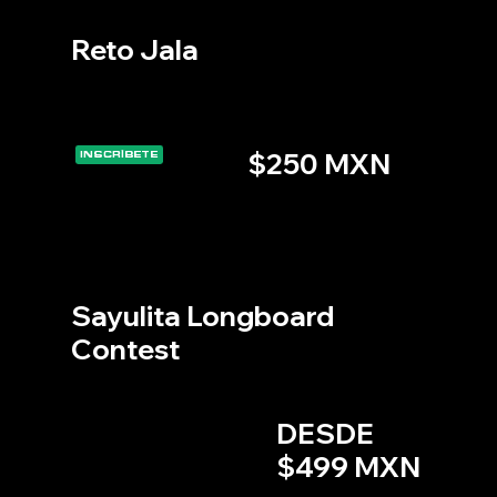
mo
Reto Jala
Maratón MTB a las faldas del volcán Ceboruco
25 DE JULIO, 2026
JALA, NAYARIT
$250 MXN
INSCRÍBETE
S
ur
f
Sayulita Longboard
Contest
Torneo de tabla larga, show aéreo y torneo nocturno en este icónico destino
11 AL 13 DE DICIEMBRE, 2025
SAYULITA,NAYARIT
DESDE
Inscripciones abiertas
$499 MXN