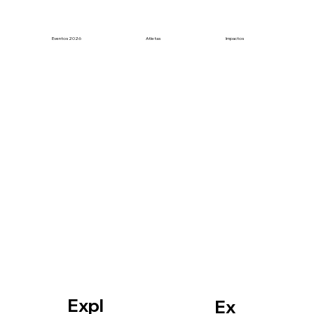
20M
20+
12K
Eventos 2026
Atletas
Impactos
Trail
Ciclism
Running
o
Expl
Ex