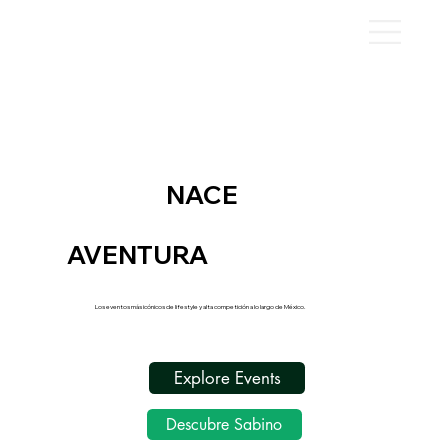
DONDE
NACE
TU SIGUIENTE
AVENTURA
Los eventos más icónicos de lifestyle y alta competición a lo largo de México.
Explore Events
Descubre Sabino