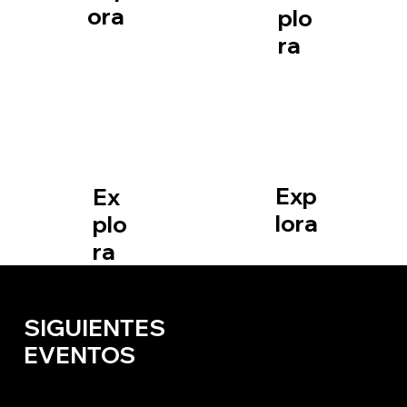
ora
plo
ra
Surf/Kite/F
Vel
oil
a
Exp
Ex
lora
plo
ra
¡NO TE LOS PIERDAS!
SIGUIENTES
Todos los eventos
EVENTOS
Ciclis