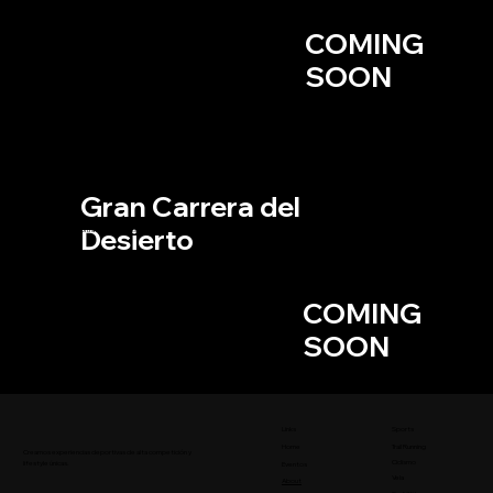
PUEBLO MÁGICO JALA, NAYARIT
AGOSTO, 2026
COMING
Inscripciones abiertas pronto
SOON
Trail
Runni
ng
Gran Carrera del
Desierto
Ultra Trail de 5 distancias en el Gran Desierto de Altar Sonora
PUERTO PEÑASCO, SONORA
OCTUBRE, 2026
COMING
Inscripciones abiertas pronto
SOON
Links
Sports
Trail Running
Home
Creamos experiencias deportivas de alta competición y
Ciclismo
lifestyle únicas.
Eventos
Vela
About