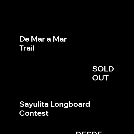
Trail
Runni
ng
De Mar a Mar
Trail
105 KM en 3 días para atravesar Baja California Sur.
4 AL 7 DE DICIEMBRE, 2025
BAJA CALIFORNIA SUR
SOLD
OUT
S
u
rf
Sayulita Longboard
Contest
Torneo de tabla larga, show aéreo y torneo nocturno en este icónico destino
SAYULITA,NAYARIT
11 AL 13 DE DICIEMBRE, 2025
Inscripciones abiertas