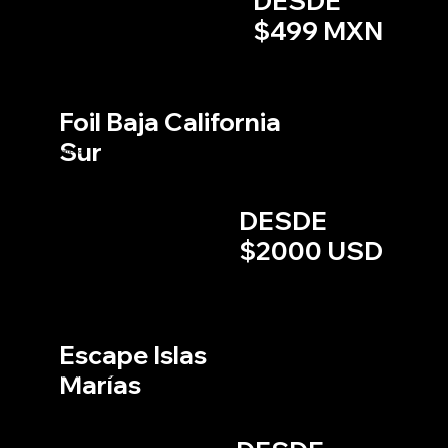
DESDE
$499 MXN
F
o
il
Foil Baja California
Sur
Downwind de +220KM de Loreto a La Ventana con dos noches de
camping.
BAJA CALIFORNIA SUR
15 AL 17 DE ENERO, 2026
DESDE
Inscripciones abiertas
$2000 USD
Trail
Runni
ng
Escape Islas
Marías
Maratón de 5 distancias en el Ex-Centro Penitenciario de las Islas Marías.
28 DE FEBRERO, 2026
ISLAS MARÍAS, NAYARIT
Inscripciones abiertas