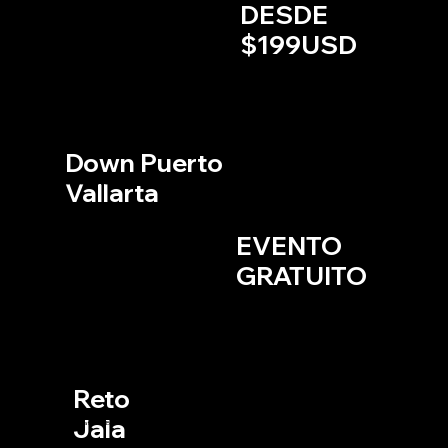
DESDE
Inscripciones abiertas
$199USD
Cicli
smo
Down Puerto
Vallarta
Exhibición de Downhill Urbano
PUERTO VALLARTA, JALISCO
1 AL 3 DE MAYO, 2026
EVENTO
Exhibición abierta al público
GRATUITO
Cicl
ism
o
Reto
Jala
Maratón MTB a las faldas del volcán Ceboruco