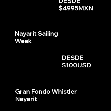
DESDE
$4995MXN
V
el
a
Nayarit Sailing
Week
La regatta más grande de Norteamérica ahora en el Pacifico Mexicano.
11 AL 13 DE MARZO, 2026
NUEVO VALLARTA, NAYARIT
DESDE
Inscripciones abiertas
$100USD
Cicli
smo
Gran Fondo Whistler
Nayarit
90 O 130 Km de ciclismo de ruta a través de la Riviera Nayarit
18 DE ABRIL, 2026
RIVIERA NAYARIT, NAYARIT